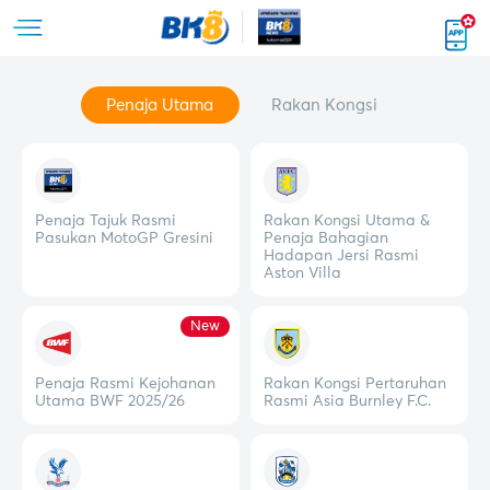
Penaja Utama
Rakan Kongsi
Penaja Utama
Rakan Kongsi
Penaja Tajuk Rasmi
Rakan Kongsi Utama &
Pasukan MotoGP Gresini
Penaja Bahagian
Hadapan Jersi Rasmi
Aston Villa
New
Penaja Rasmi Kejohanan
Rakan Kongsi Pertaruhan
Utama BWF 2025/26
Rasmi Asia Burnley F.C.