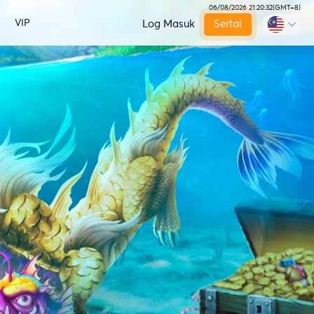
06/08/2026 21:20:33
(
GMT+8
)
VIP
Log Masuk
Sertai