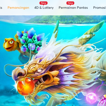
ts
Pemancingan
4D & Lottery
Permainan Pantas
Promosi