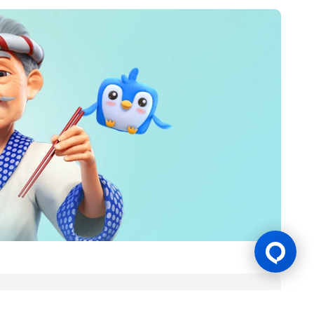
ipto #1